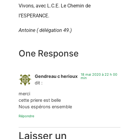
Vivons, avec L.C.E. Le Chemin de
l’ESPERANCE.
Antoine ( délégation 49.)
One Response
18 mai 2020 à 22 h 00
Gendreau c herioux
min
dit :
merci
cette priere est belle
Nous espérons ensemble
Répondre
Laisser un