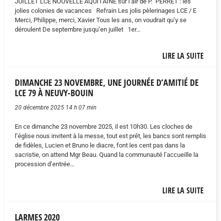
JUILLET LCE NOUVELLE AQUITAINE sur l’air de P. PERRET : les
jolies colonies de vacances Refrain Les jolis pèlerinages LCE / E
Merci, Philippe, merci, Xavier Tous les ans, on voudrait qu’y se
déroulent De septembre jusqu’en juillet 1er…
LIRE LA SUITE
DIMANCHE 23 NOVEMBRE, UNE JOURNÉE D’AMITIÉ DE
LCE 79 À NEUVY-BOUIN
20 décembre 2025 14 h 07 min
En ce dimanche 23 novembre 2025, il est 10h30. Les cloches de
l’église nous invitent à la messe, tout est prêt, les bancs sont remplis
de fidèles, Lucien et Bruno le diacre, font les cent pas dans la
sacristie, on attend Mgr Beau. Quand la communauté l’accueille la
procession d’entrée…
LIRE LA SUITE
LARMES 2020