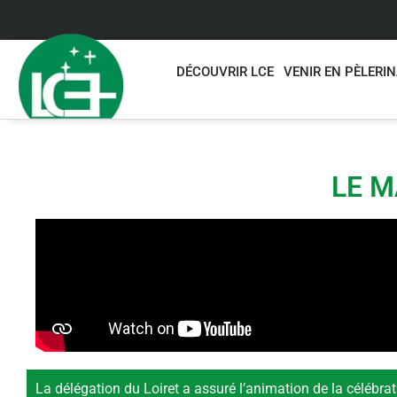
DÉCOUVRIR LCE
VENIR EN PÈLERI
LE M
La délégation du Loiret a assuré l’animation de la célébrat